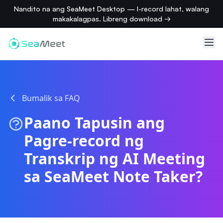
Nandito na ang SeaMeet Desktop — I-record lahat, walang
makakalagpas. Libreng download →
Bumalik sa FAQ
Paano Tapusin ang
Pagre-record ng
Transkrip ng AI Meeting
sa SeaMeet Note Taker?