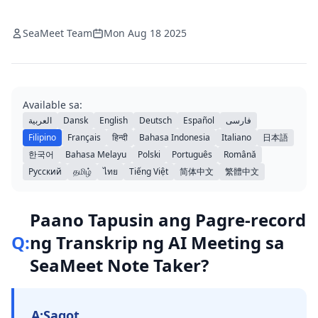
SeaMeet Team
Mon Aug 18 2025
Available sa:
العربية
Dansk
English
Deutsch
Español
فارسی
Filipino
Français
हिन्दी
Bahasa Indonesia
Italiano
日本語
한국어
Bahasa Melayu
Polski
Português
Română
Русский
தமிழ்
ไทย
Tiếng Việt
简体中文
繁體中文
Paano Tapusin ang Pagre-record
Q:
ng Transkrip ng AI Meeting sa
SeaMeet Note Taker?
A:
Sagot