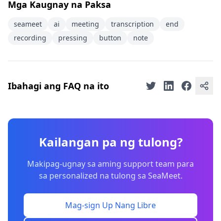
Mga Kaugnay na Paksa
seameet
ai
meeting
transcription
end
recording
pressing
button
note
Ibahagi ang FAQ na ito
Kailangan pa ng tulong?
Makipag-ugnay sa aming support team para
sa personalized na tulong sa SeaMeet.
Mag-sign Up Nang Libre