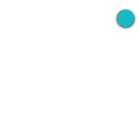
Ang desktop app na nagre-record ng iyong
meetings kahit saan — tapos ginagamit ang AI
para i-handle ang lahat pagkatapos.
+1 (SMB)-AI-AGENT