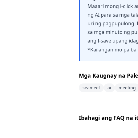
Maaari mong i-click
ng AI para sa mga tal
uri ng pagpupulong. 
sa mga minuto ng pul
ang I-save upang idag
*Kailangan mo pa ba
Mga Kaugnay na Pak
seameet
ai
meeting
Ibahagi ang FAQ na i