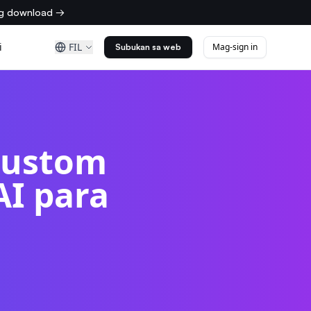
ng download →
i
FIL
Mag-sign in
Subukan sa web
Custom
AI para