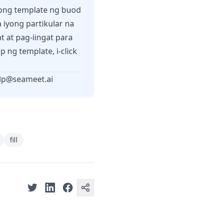
ong template ng buod
 iyong partikular na
 at pag-iingat para
ng template, i-click
lp@seameet.ai
fill