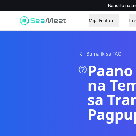
Nandito na a
Mga Feature
I-r
Bumalik sa FAQ
Paano
na Tem
sa Tra
Pagpu