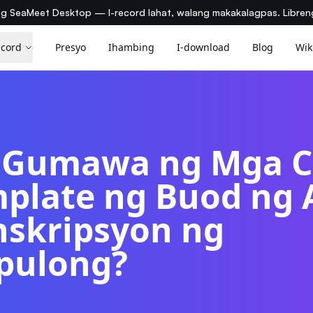
ng SeaMeet Desktop — I-record lahat, walang makakalagpas. Libre
ecord
Presyo
Ihambing
I-download
Blog
Wik
 Gumawa ng Mga 
plate ng Buod ng 
nskripsyon ng
pulong?