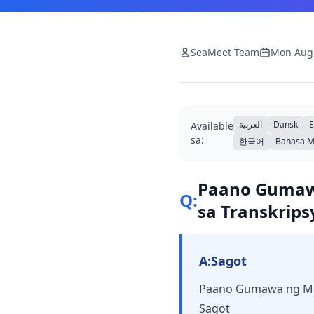
SeaMeet Team
Mon Aug
العربية
Dansk
E
Available
sa:
한국어
Bahasa M
Paano Gumawa
Q:
sa Transkrip
A:
Sagot
Paano Gumawa ng Mga
Sagot