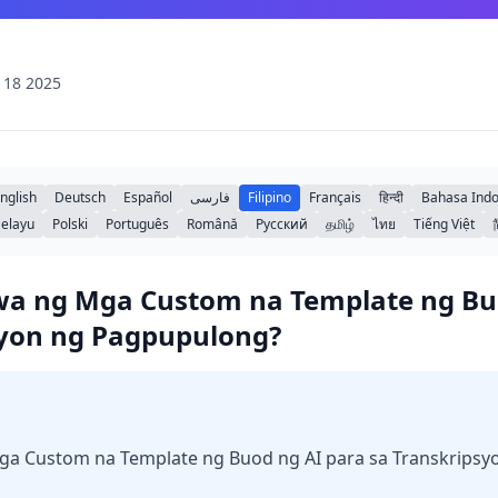
 18 2025
nglish
Deutsch
Español
فارسی
Filipino
Français
हिन्दी
Bahasa Indo
elayu
Polski
Português
Română
Русский
தமிழ்
ไทย
Tiếng Việt
 ng Mga Custom na Template ng Buo
syon ng Pagpupulong?
 Custom na Template ng Buod ng AI para sa Transkripsy