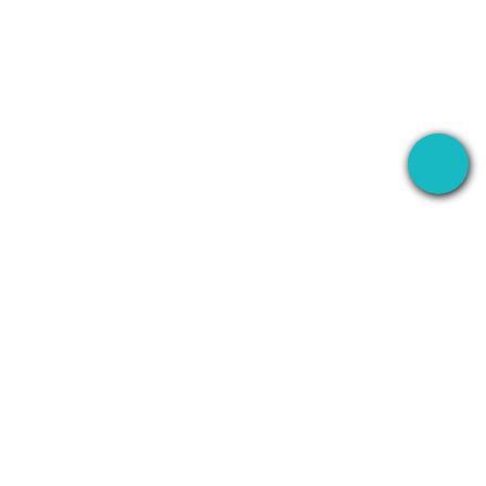
S
I-RECORD
KUMPANYA
WhatsApp
Tungkol
Line
Kontakin