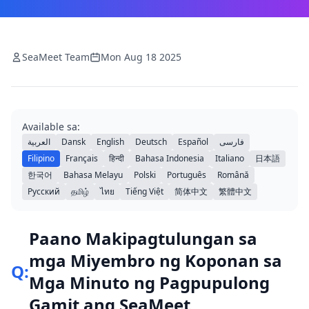
SeaMeet Team
Mon Aug 18 2025
Available sa:
العربية
Dansk
English
Deutsch
Español
فارسی
Filipino
Français
हिन्दी
Bahasa Indonesia
Italiano
日本語
한국어
Bahasa Melayu
Polski
Português
Română
Русский
தமிழ்
ไทย
Tiếng Việt
简体中文
繁體中文
Paano Makipagtulungan sa
mga Miyembro ng Koponan sa
Q:
Mga Minuto ng Pagpupulong
Gamit ang SeaMeet