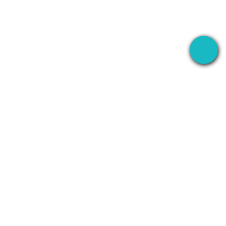
Ang desktop app na nagre-record ng iyong
meetings kahit saan — tapos ginagamit ang AI
para i-handle ang lahat pagkatapos.