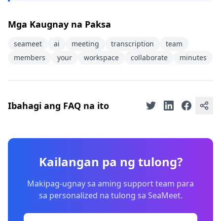
Mga Kaugnay na Paksa
seameet
ai
meeting
transcription
team
members
your
workspace
collaborate
minutes
Ibahagi ang FAQ na ito
Kailangan pa ng tulong?
Makipag-ugnay sa aming support team para
sa personalized na tulong sa SeaMeet.