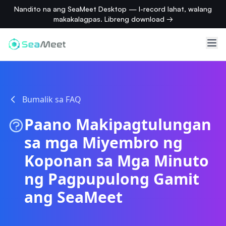
Nandito na ang SeaMeet Desktop — I-record lahat, walang
makakalagpas. Libreng download →
Bumalik sa FAQ
Paano Makipagtulungan
sa mga Miyembro ng
Koponan sa Mga Minuto
ng Pagpupulong Gamit
ang SeaMeet