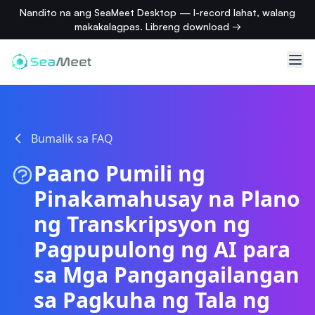
Nandito na ang SeaMeet Desktop — I-record lahat, walang
makakalagpas. Libreng download →
Bumalik sa FAQ
Paano Pumili ng
Pinakamahusay na Plano
ng Transkripsyon ng
Pagpupulong ng AI para
sa Mga Pangangailangan
sa Pagkuha ng Tala ng