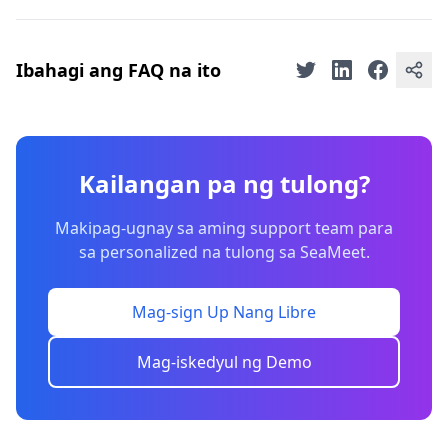
Ibahagi ang FAQ na ito
Kailangan pa ng tulong?
Makipag-ugnay sa aming support team para
sa personalized na tulong sa SeaMeet.
Mag-sign Up Nang Libre
Mag-iskedyul ng Demo