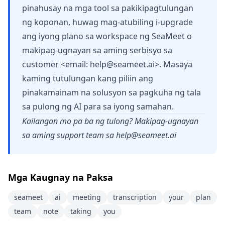
pinahusay na mga tool sa pakikipagtulungan
ng koponan, huwag mag-atubiling i-upgrade
ang iyong plano sa workspace ng SeaMeet o
makipag-ugnayan sa aming serbisyo sa
customer <email:
help@seameet.ai
>. Masaya
kaming tutulungan kang piliin ang
pinakamainam na solusyon sa pagkuha ng tala
sa pulong ng AI para sa iyong samahan.
Kailangan mo pa ba ng tulong? Makipag-ugnayan
sa aming support team sa
help@seameet.ai
Mga Kaugnay na Paksa
seameet
ai
meeting
transcription
your
plan
team
note
taking
you