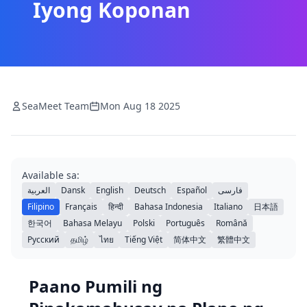
Iyong Koponan
SeaMeet Team
Mon Aug 18 2025
Available sa:
العربية
Dansk
English
Deutsch
Español
فارسی
Filipino
Français
हिन्दी
Bahasa Indonesia
Italiano
日本語
한국어
Bahasa Melayu
Polski
Português
Română
Русский
தமிழ்
ไทย
Tiếng Việt
简体中文
繁體中文
Paano Pumili ng