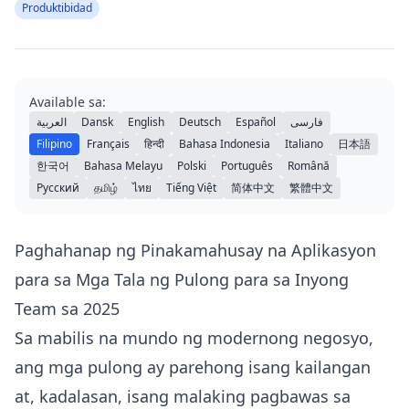
Produktibidad
Available sa:
العربية
Dansk
English
Deutsch
Español
فارسی
Filipino
Français
हिन्दी
Bahasa Indonesia
Italiano
日本語
한국어
Bahasa Melayu
Polski
Português
Română
Русский
தமிழ்
ไทย
Tiếng Việt
简体中文
繁體中文
Paghahanap ng Pinakamahusay na Aplikasyon
para sa Mga Tala ng Pulong para sa Inyong
Team sa 2025
Sa mabilis na mundo ng modernong negosyo,
ang mga pulong ay parehong isang kailangan
at, kadalasan, isang malaking pagbawas sa