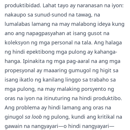
produktibidad. Lahat tayo ay naranasan na iyon:
nakaupo sa sunud-sunod na tawag, na
lumalabas lamang na may malabong ideya kung
ano ang napagpasyahan at isang gusot na
koleksyon ng mga personal na tala. Ang halaga
ng hindi epektibong mga pulong ay kahanga-
hanga. Ipinakita ng mga pag-aaral na ang mga
propesyonal ay maaaring gumugol ng higit sa
isang ikatlo ng kanilang linggo sa trabaho sa
mga pulong, na may malaking porsyento ng
oras na iyon na itinuturing na hindi produktibo.
Ang problema ay hindi lamang ang oras na
ginugol
sa loob
ng pulong, kundi ang kritikal na
gawain na nangyayari—o hindi nangyayari—