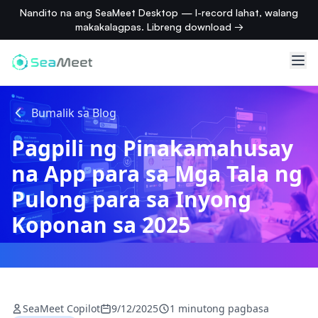
Nandito na ang SeaMeet Desktop — I-record lahat, walang
makakalagpas. Libreng download →
Bumalik sa Blog
Pagpili ng Pinakamahusay
na App para sa Mga Tala ng
Pulong para sa Inyong
Koponan sa 2025
SeaMeet Copilot
9/12/2025
1 minutong pagbasa