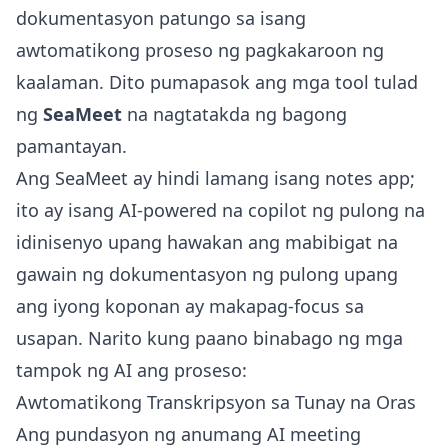
dokumentasyon patungo sa isang
awtomatikong proseso ng pagkakaroon ng
kaalaman. Dito pumapasok ang mga tool tulad
ng
SeaMeet
na nagtatakda ng bagong
pamantayan.
Ang SeaMeet ay hindi lamang isang notes app;
ito ay isang AI-powered na copilot ng pulong na
idinisenyo upang hawakan ang mabibigat na
gawain ng dokumentasyon ng pulong upang
ang iyong koponan ay makapag-focus sa
usapan. Narito kung paano binabago ng mga
tampok ng AI ang proseso:
Awtomatikong Transkripsyon sa Tunay na Oras
Ang pundasyon ng anumang AI meeting