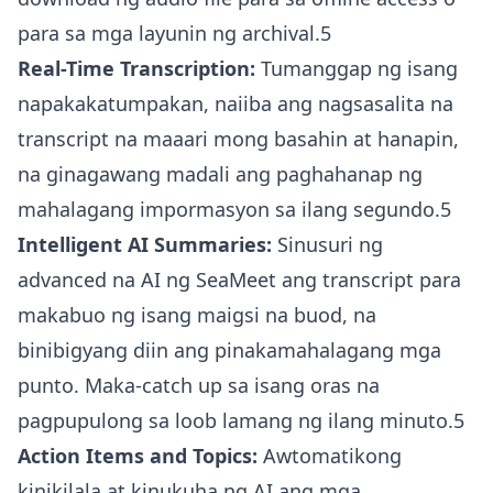
para sa mga layunin ng archival.5
Real-Time Transcription:
Tumanggap ng isang
napakakatumpakan, naiiba ang nagsasalita na
transcript na maaari mong basahin at hanapin,
na ginagawang madali ang paghahanap ng
mahalagang impormasyon sa ilang segundo.5
Intelligent AI Summaries:
Sinusuri ng
advanced na AI ng SeaMeet ang transcript para
makabuo ng isang maigsi na buod, na
binibigyang diin ang pinakamahalagang mga
punto. Maka-catch up sa isang oras na
pagpupulong sa loob lamang ng ilang minuto.5
Action Items and Topics:
Awtomatikong
kinikilala at kinukuha ng AI ang mga