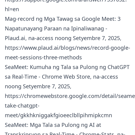
hl=en
Mag-record ng Mga Tawag sa Google Meet: 3
Napatunayang Paraan na Ipinaliwanag -
Plaud.ai, na-access noong Setyembre 7, 2025,
https://www.plaud.ai/blogs/news/record-google-
meet-sessions-three-methods
SeaMeet: Kumuha ng Tala sa Pulong ng ChatGPT
sa Real-Time - Chrome Web Store, na-access
noong Setyembre 7, 2025,
https://chromewebstore.google.com/detail/seame
take-chatgpt-
meet/gkkhkniggakfgioeeclbllpihmipkcmn
SeaMeet: Mga Tala sa Pulong ng AI at
Transkripsyon sa Real-Time - Chrome-Stats, na-