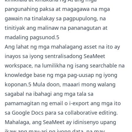
pangunahing paksa at magagawa na mga
gawain na tinalakay sa pagpupulong, na
tinitiyak ang malinaw na pananagutan at
madaling pagsunod.5
Ang lahat ng mga mahalagang asset na ito ay
inayos sa iyong sentralisadong SeaMeet
workspace, na lumilikha ng isang searchable na
knowledge base ng mga pag-uusap ng iyong
koponan.5 Mula doon, maaari mong walang
sagabal na ibahagi ang mga tala sa
pamamagitan ng email o i-export ang mga ito
sa Google Docs para sa collaborative editing.
Mahalaga, ang SeaMeet ay idinisenyo upang
ikaw ang may-ari ng iyong data, na may