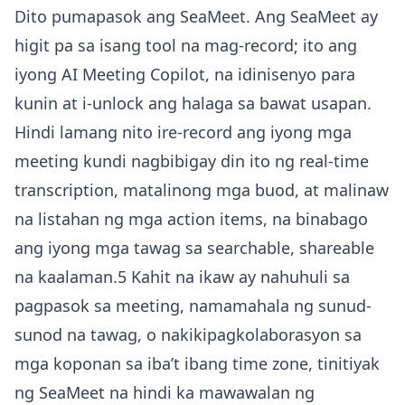
Dito pumapasok ang SeaMeet. Ang SeaMeet ay
higit pa sa isang tool na mag-record; ito ang
iyong AI Meeting Copilot, na idinisenyo para
kunin at i-unlock ang halaga sa bawat usapan.
Hindi lamang nito ire-record ang iyong mga
meeting kundi nagbibigay din ito ng real-time
transcription, matalinong mga buod, at malinaw
na listahan ng mga action items, na binabago
ang iyong mga tawag sa searchable, shareable
na kaalaman.5 Kahit na ikaw ay nahuhuli sa
pagpasok sa meeting, namamahala ng sunud-
sunod na tawag, o nakikipagkolaborasyon sa
mga koponan sa iba’t ibang time zone, tinitiyak
ng SeaMeet na hindi ka mawawalan ng