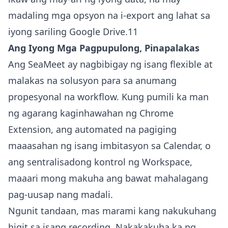
madaling mga opsyon na i-export ang lahat sa
iyong sariling Google Drive.11
Ang Iyong Mga Pagpupulong, Pinapalakas
Ang SeaMeet ay nagbibigay ng isang flexible at
malakas na solusyon para sa anumang
propesyonal na workflow. Kung pumili ka man
ng agarang kaginhawahan ng Chrome
Extension, ang automated na pagiging
maaasahan ng isang imbitasyon sa Calendar, o
ang sentralisadong kontrol ng Workspace,
maaari mong makuha ang bawat mahalagang
pag-uusap nang madali.
Ngunit tandaan, mas marami kang nakukuhang
higit sa isang recording. Nakakakuha ka ng