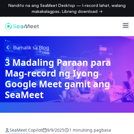
Nandito na ang SeaMeet Desktop — I-record lahat, walang
makakalagpas. Libreng download →
Bumalik sa Blog
3 Madaling Paraan para
Mag-record ng Iyong
Google Meet gamit ang
SeaMeet
SeaMeet Copilot
9/9/2025
1 minutong pagbasa