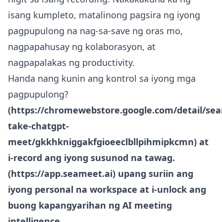
isang kumpleto, matalinong pagsira ng iyong
pagpupulong na nag-sa-save ng oras mo,
nagpapahusay ng kolaborasyon, at
nagpapalakas ng productivity.
Handa nang kunin ang kontrol sa iyong mga
pagpupulong?
(
https://chromewebstore.google.com/detail/se
take-chatgpt-
meet/gkkhkniggakfgioeeclbllpihmipkcmn
) at
i-record ang iyong susunod na tawag.
(
https://app.seameet.ai
) upang suriin ang
iyong personal na workspace at i-unlock ang
buong kapangyarihan ng AI meeting
intelligence.