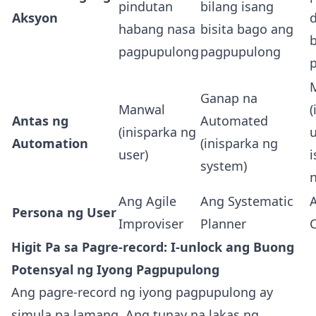
pindutan
bilang isang
Aksyon
habang nasa
bisita bago ang
pagpupulong
pagpupulong
Ganap na
Manwal
(
Antas ng
Automated
(inisparka ng
Automation
(inisparka ng
user)
i
system)
Ang Agile
Ang Systematic
A
Persona ng User
Improviser
Planner
Higit Pa sa Pagre-record: I-unlock ang Buong
Potensyal ng Iyong Pagpupulong
Ang pagre-record ng iyong pagpupulong ay
simula pa lamang. Ang tunay na lakas ng