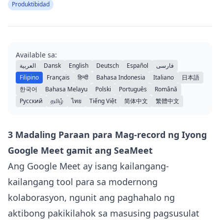
Produktibidad
Available sa:
العربية
Dansk
English
Deutsch
Español
فارسی
Filipino
Français
हिन्दी
Bahasa Indonesia
Italiano
日本語
한국어
Bahasa Melayu
Polski
Português
Română
Русский
தமிழ்
ไทย
Tiếng Việt
简体中文
繁體中文
3 Madaling Paraan para Mag-record ng Iyong
Google Meet gamit ang SeaMeet
Ang Google Meet ay isang kailangang-
kailangang tool para sa modernong
kolaborasyon, ngunit ang paghahalo ng
aktibong pakikilahok sa masusing pagsusulat