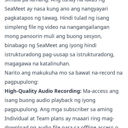
SeaMeet ay nasa kung ano ang nangyayari
pagkatapos ng tawag. Hindi tulad ng isang
simpleng file ng video na nangangailangan
mong panoorin muli ang buong sesyon,
binabago ng SeaMeet ang iyong hindi
istrukturadong pag-uusap sa istrukturadong,
magagawa na katalinuhan.
Narito ang makukuha mo sa bawat na-record na
pagpupulong:
High-Quality Audio Recording:
Ma-access ang
isang buong audio playback ng iyong
pagpupulong. Ang mga subscriber sa aming
Individual at Team plans ay maaari ring mag-
download ng audio file para sa offline access o