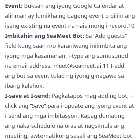
Event:
Buksan ang iyong Google Calendar at
alinman ay lumikha ng bagong event o piliin ang
isang existing na event na nais mong i-record.10
Imbitahin ang SeaMeet Bot:
Sa “Add guests”
field kung saan mo karaniwang iniiimbita ang
iyong mga kasamahan, i-type ang sumusunod
na email address: meet@seameet.ai.11 I-add
ang bot sa event tulad ng iyong ginagawa sa
ibang kalahok.
I-save at I-send:
Pagkatapos mag-add ng bot, i-
click ang “Save” para i-update ang iyong event at
i-send ang mga imbitasyon. Kapag dumating
ang naka-schedule na oras at nagsimula ang
meeting, awtomatikong sasali ang SeaMeet bot