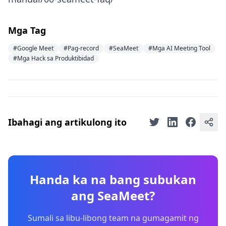
Mga Tag
#Google Meet
#Pag-record
#SeaMeet
#Mga AI Meeting Tool
#Mga Hack sa Produktibidad
Ibahagi ang artikulong ito
Handa ka na bang subukan
ang SeaMeet?
Sumali sa libu-libong team na gumagamit ng