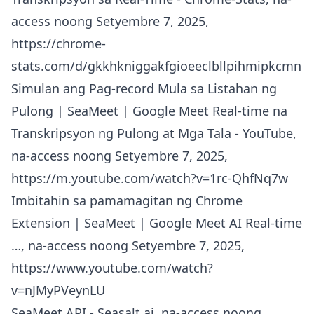
access noong Setyembre 7, 2025,
https://chrome-
stats.com/d/gkkhkniggakfgioeeclbllpihmipkcmn
Simulan ang Pag-record Mula sa Listahan ng
Pulong | SeaMeet | Google Meet Real-time na
Transkripsyon ng Pulong at Mga Tala - YouTube,
na-access noong Setyembre 7, 2025,
https://m.youtube.com/watch?v=1rc-QhfNq7w
Imbitahin sa pamamagitan ng Chrome
Extension | SeaMeet | Google Meet AI Real-time
…, na-access noong Setyembre 7, 2025,
https://www.youtube.com/watch?
v=nJMyPVeynLU
SeaMeet API - Seasalt.ai, na-access noong