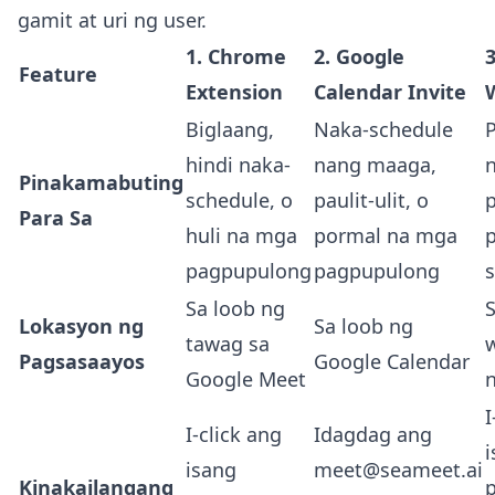
gamit at uri ng user.
1. Chrome
2. Google
Feature
Extension
Calendar Invite
Biglaang,
Naka-schedule
hindi naka-
nang maaga,
Pinakamabuting
schedule, o
paulit-ulit, o
Para Sa
huli na mga
pormal na mga
pagpupulong
pagpupulong
Sa loob ng
S
Lokasyon ng
Sa loob ng
tawag sa
Pagsasaayos
Google Calendar
Google Meet
I
I-click ang
Idagdag ang
isang
meet@seameet.ai
Kinakailangang