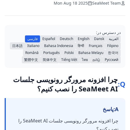
Mon Aug 18 2025
SeaMeet Team
در دسترس در:
العربية
Dansk
English
Deutsch
Español
فارسی
日本語
Italiano
Bahasa Indonesia
हिन्दी
Français
Filipino
Română
Português
Polski
Bahasa Melayu
한국어
繁體中文
简体中文
Tiếng Việt
ไทย
தமிழ்
Русский
چرا افزونه مرورگر رونویسی جلسات
Q:
SeaMeet AI را نصب کنیم؟
A:
پاسخ
چرا افزونه مرورگر رونویسی جلسات SeaMeet AI را
نصب کنیم؟