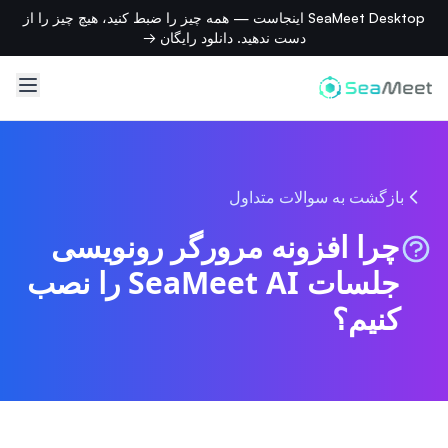
SeaMeet Desktop اینجاست — همه چیز را ضبط کنید، هیچ چیز را از
دست ندهید. دانلود رایگان →
بازگشت به سوالات متداول
چرا افزونه مرورگر رونویسی
جلسات SeaMeet AI را نصب
کنیم؟