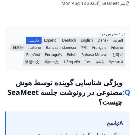
تیم SeaMeet
Mon Aug 18 2025
در دسترس در:
العربية
Dansk
English
Deutsch
Español
فارسی
日本語
Italiano
Bahasa Indonesia
हिन्दी
Français
Filipino
Română
Português
Polski
Bahasa Melayu
한국어
繁體中文
简体中文
Tiếng Việt
ไทย
தமிழ்
Русский
ویژگی شناسایی گوینده توسط هوش
Q:
مصنوعی در رونوشت جلسه SeaMeet
چیست؟
A:
پاسخ