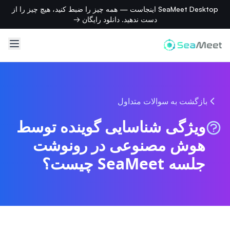
SeaMeet Desktop اینجاست — همه چیز را ضبط کنید، هیچ چیز را از
دست ندهید. دانلود رایگان →
بازگشت به سوالات متداول
ویژگی شناسایی گوینده توسط
هوش مصنوعی در رونوشت
جلسه SeaMeet چیست؟