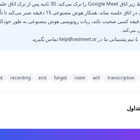
به طور خودکار تحت شرایط زیر اتاق Google Meet را ترک می‌کند: 30 
شرکت‌کنندگان اگر کاربری در اتاق جلسه بماند، همکار هو
ه است. اگر ظرف 15 دقیقه کسی صحبت نکند، ربات رونویسی هوش مصنوعی به طور خود
 می‌کند.
با تیم پشتیبانی ما در
help@seameet.ai
تماس بگیرید
ot
recording
end
forget
room
will
transcription
تداول