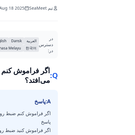
تیم SeaMeet
Aug 18 2025
در
العربية
Dansk
lish
دسترس
hasa Melayu
한국어
در:
اگر فراموش کنم 
Q:
می‌افتد؟
A:
پاسخ
اگر فراموش کنم ضبط رون
پاسخ