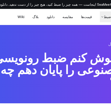
، هیچ چیز را از دست ندهید. دانلود رایگان →
ضبط
قیمت‌ها
مقایسه
دانلود
بلاگ
Wiki
ل
موش کنم ضبط رونویس
عی را پایان دهم چه 