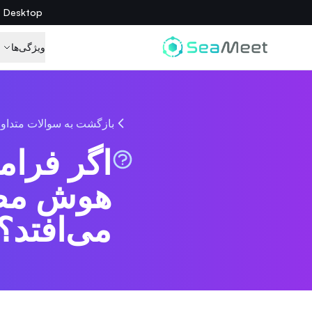
SeaMeet Desktop اینجاست — همه چیز را ضبط کنید
ویژگی‌ها
بازگشت به سوالات متداو
اگر فرا
هوش مصنو
می‌افتد؟