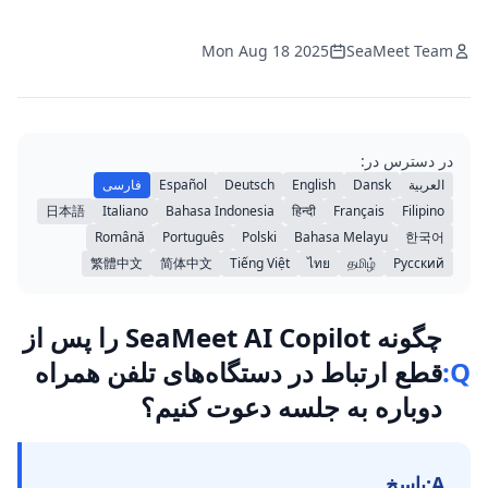
Mon Aug 18 2025
SeaMeet Team
در دسترس در:
العربية
Dansk
English
Deutsch
Español
فارسی
日本語
Italiano
Bahasa Indonesia
हिन्दी
Français
Filipino
Română
Português
Polski
Bahasa Melayu
한국어
繁體中文
简体中文
Tiếng Việt
ไทย
தமிழ்
Русский
چگونه SeaMeet AI Copilot را پس از
Q:
قطع ارتباط در دستگاه‌های تلفن همراه
دوباره به جلسه دعوت کنیم؟
A:
پاسخ