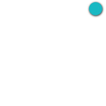
برنامه دسکتاپ که جلسات شما را همه‌جا ضبط می‌کند —
سپس از AI برای انجام همه کارها استفاده می‌کند.
+1 (SMB)-AI-AGENT
info@seameet.ai