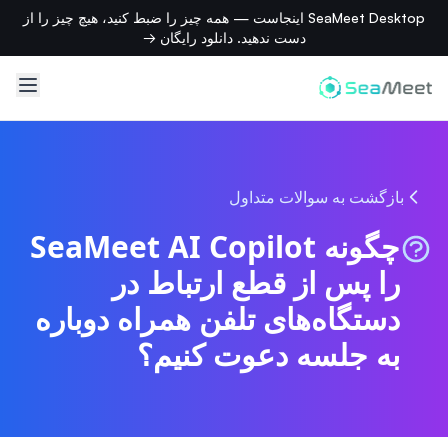
SeaMeet Desktop اینجاست — همه چیز را ضبط کنید، هیچ چیز را از
دست ندهید. دانلود رایگان →
بازگشت به سوالات متداول
چگونه SeaMeet AI Copilot
را پس از قطع ارتباط در
دستگاه‌های تلفن همراه دوباره
به جلسه دعوت کنیم؟