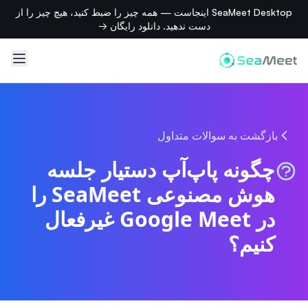
SeaMeet Desktop اینجاست — همه چیز را ضبط کنید، هیچ چیز را از
دست ندهید. دانلود رایگان →
بازگشت به سوالات متداول
چگونه پاپ‌آپ دستیار جلسه
هوش مصنوعی SeaMeet را
در Google Meet غیرفعال
کنیم؟