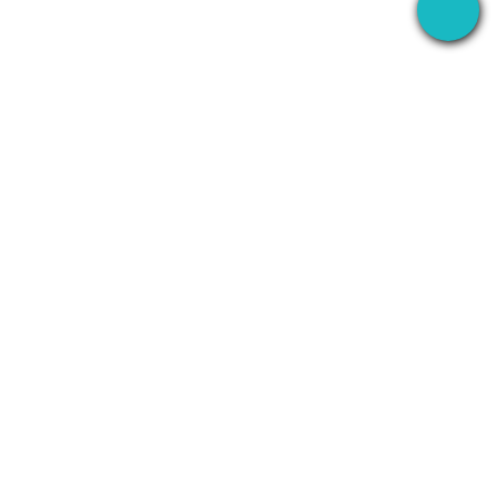
برنامه دسکتاپ که جلسات شما را همه‌جا ضبط می‌کند —
سپس از AI برای انجام همه کارها استفاده می‌کند.
+1 (SMB)-AI-AGENT
info@seameet.ai
Seattle, WA