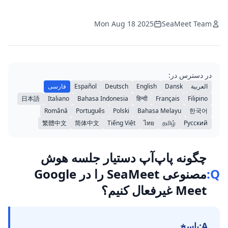
Mon Aug 18 2025
SeaMeet Team
در دسترس در:
العربية
Dansk
English
Deutsch
Español
فارسی
日本語
Italiano
Bahasa Indonesia
हिन्दी
Français
Filipino
Română
Português
Polski
Bahasa Melayu
한국어
繁體中文
简体中文
Tiếng Việt
ไทย
தமிழ்
Русский
چگونه پاپ‌آپ دستیار جلسه هوش
Q:
مصنوعی SeaMeet را در Google
Meet غیرفعال کنیم؟
A:
پاسخ