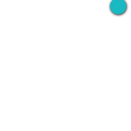
برنامه دسکتاپ که جلسات شما را همه‌جا ضبط می‌کند —
سپس از AI برای انجام همه کارها استفاده می‌کند.
+1 (SMB)-AI-AGENT
info@seameet.ai
Seattle, WA