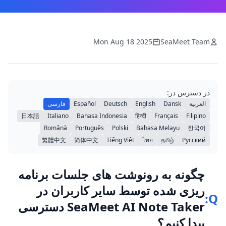
Mon Aug 18 2025
SeaMeet Team
در دسترس در:
العربية
Dansk
English
Deutsch
Español
فارسی
日本語
Italiano
Bahasa Indonesia
हिन्दी
Français
Filipino
Română
Português
Polski
Bahasa Melayu
한국어
繁體中文
简体中文
Tiếng Việt
ไทย
தமிழ்
Русский
چگونه به رونوشت های جلسات برنامه
ریزی شده توسط سایر کاربران در
Q:
SeaMeet AI Note Taker دسترسی
پیدا کنیم؟