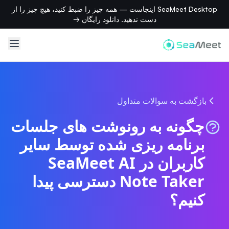
SeaMeet Desktop اینجاست — همه چیز را ضبط کنید، هیچ چیز را از
دست ندهید. دانلود رایگان →
بازگشت به سوالات متداول
چگونه به رونوشت های جلسات
برنامه ریزی شده توسط سایر
کاربران در SeaMeet AI
Note Taker دسترسی پیدا
کنیم؟