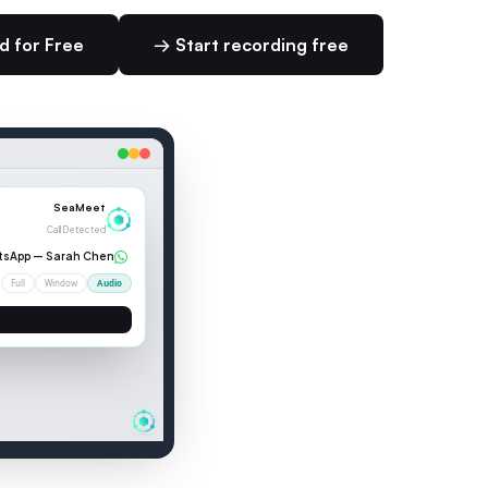
 for Free
Start recording free →
00:04
— LIVE TRANSCRIPTION
Chen
:
I wanted to discuss
2 speakers