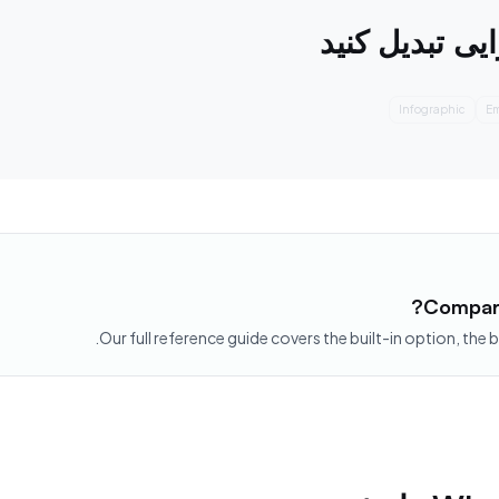
Summary
Infograp
Compari
Our full reference guide covers the built-in option, the 