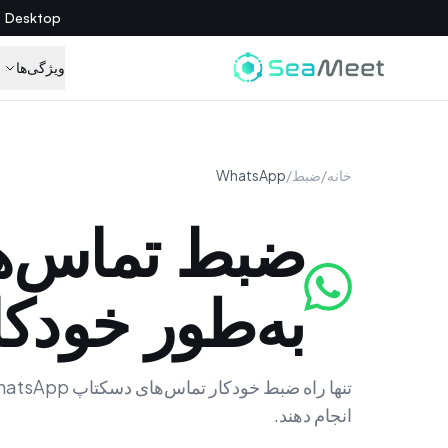
SeaMeet Desktop اینجاست — همه چیز را ضبط کنید
ویژگی‌ها
خانه
/
ضبط
/
WhatsApp
ضبط تماس‌های App
به‌طور خودکا
انجام دهند.