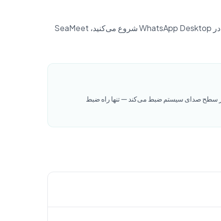
SeaMeet برنامه WhatsApp Desktop را از طریق نام فرایند و نشست صوتی تشخیص می‌دهد. وقتی تماس صوتی یا تصویری در WhatsApp Desktop شروع می‌کنید، SeaMeet
ت ابری نمی‌تواند به تماس WhatsApp بپیوندد. نقطه. هیچ API، هیچ یکپارچه‌سازی ربات، هیچ افزونه Chrome کار نمی‌کند. SeaMeet در سطح صدای سیستم ضبط می‌کند — تنها راه ضبط