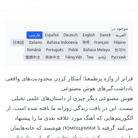
موجود در:
العربية
Dansk
English
Deutsch
Español
فارسی
日本語
Italiano
Bahasa Indonesia
हिन्दी
Français
Filipino
Română
Português
Polski
Bahasa Melayu
한국어
繁體中文
简体中文
Tiếng Việt
ไทย
தமிழ்
Русский
فراتر از واژه پرطمعنا: آشکار کردن محدودیت‌های واقعی
یادداشت‌گیرهای هوش مصنوعی
هوش مصنوعی دیگر چیزی از داستان‌های علمی تخیلی
نیست. این در بافت زندگی روزانه ما بافته شده است، از
الگوریتم‌هایی که آهنگ مورد علاقه بعدی ما را پیشنهاد
می‌کنند گرفته تا помощники هوشمند که خانه‌هایمان
را مدیریت می‌کنند. در دنیای تجاری، یکی از پرطمعناترین