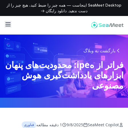
SeaMeet Desktop اینجاست — همه چیز را ضبط کنید، هیچ چیز را از
دست ندهید. دانلود رایگان →
بازگشت به وبلاگ
فراتر از هipe: محدودیت‌های پنهان
ابزارهای یادداشت‌گیری هوش
مصنوعی
SeaMeet Copilot
9/8/2025
1 دقیقه مطالعه
فناوری