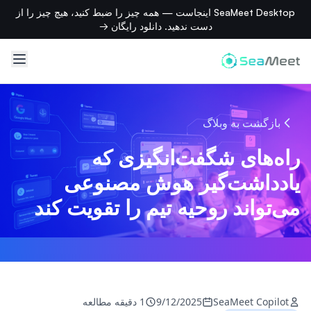
SeaMeet Desktop اینجاست — همه چیز را ضبط کنید، هیچ چیز را از
دست ندهید. دانلود رایگان →
بازگشت به وبلاگ
راه‌های شگفت‌انگیزی که
یادداشت‌گیر هوش مصنوعی
می‌تواند روحیه تیم را تقویت کند
SeaMeet Copilot
9/12/2025
1 دقیقه مطالعه