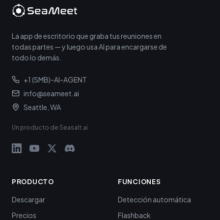
La app de escritorio que graba tus reuniones en
todas partes — y luego usa AI para encargarse de
todo lo demás.
+1 (SMB)-AI-AGENT
info@seameet.ai
Seattle, WA
Un producto de Seasalt.ai
PRODUCTO
FUNCIONES
Descargar
Detección automática
Precios
Flashback