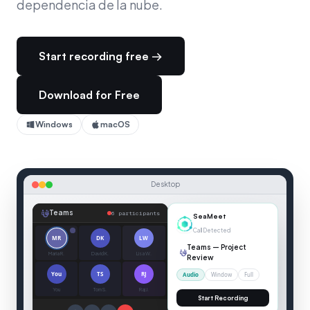
dependencia de la nube.
Start recording free →
Download for Free
Windows
macOS
Desktop
Teams
6 participants
00:04
Teams
MR
DK
LW
Maria R.
David K.
Lisa W.
You
TS
RJ
You
Tom S.
Raj J.
SEAMEET — LIVE TRANSCRIPTION