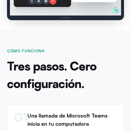
Project Review
:
The client
2 speakers
00:04
CÓMO FUNCIONA
Tres pasos. Cero
configuración.
01
Una llamada de Microsoft Teams
inicia en tu computadora