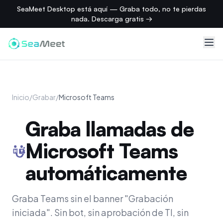
SeaMeet Desktop está aquí — Graba todo, no te pierdas
nada. Descarga gratis →
Inicio
/
Grabar
/
Microsoft Teams
Graba llamadas de
Microsoft Teams
automáticamente
Graba Teams sin el banner "Grabación
iniciada". Sin bot, sin aprobación de TI, sin