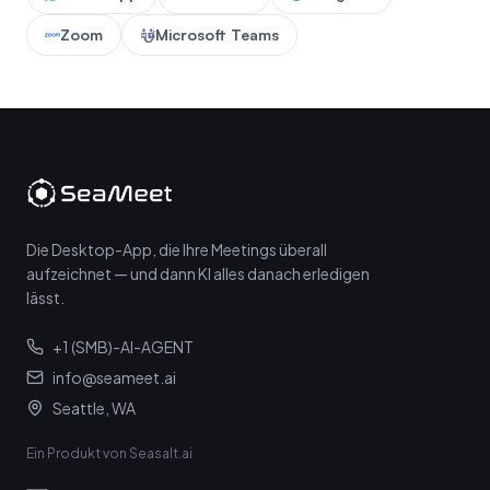
Zoom
Microsoft Teams
Die Desktop-App, die Ihre Meetings überall
aufzeichnet — und dann KI alles danach erledigen
lässt.
+1 (SMB)-AI-AGENT
info@seameet.ai
Seattle, WA
Ein Produkt von Seasalt.ai