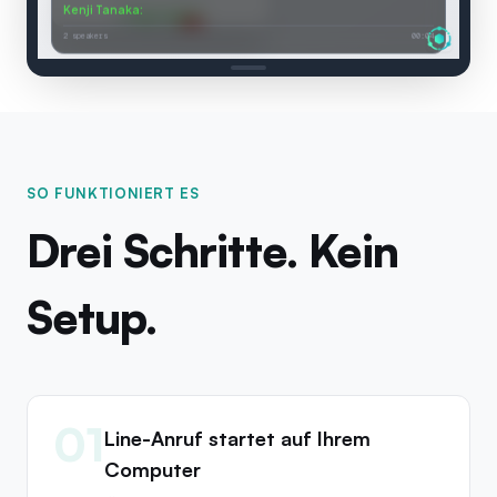
Kenji Tanaka
:
来週のプレゼンについて
Connected
2 speakers
00:04
SO FUNKTIONIERT ES
Drei Schritte. Kein
Setup.
01
Line-Anruf startet auf Ihrem
Computer