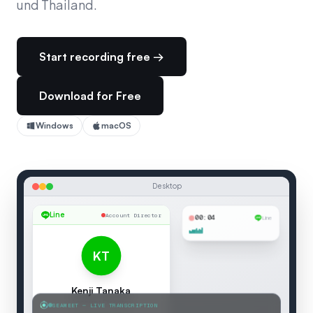
und Thailand.
Start recording free →
Download for Free
Windows
macOS
Desktop
Line
Account Director
00:04
Line
KT
Kenji Tanaka
SEAMEET — LIVE TRANSCRIPTION
Account Director