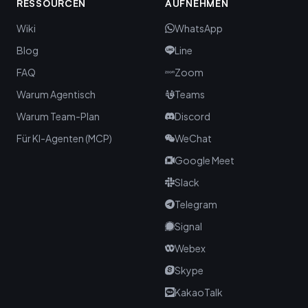
RESSOURCEN
AUFNEHMEN
Wiki
WhatsApp
Blog
Line
FAQ
Zoom
Warum Agentisch
Teams
Warum Team-Plan
Discord
Für KI-Agenten (MCP)
WeChat
Google Meet
Slack
Telegram
Signal
Webex
Skype
KakaoTalk