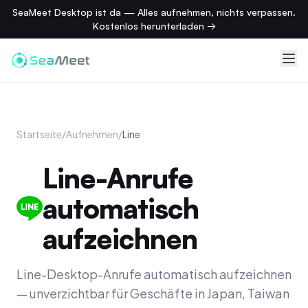
SeaMeet Desktop ist da — Alles aufnehmen, nichts verpassen.
Kostenlos herunterladen →
Startseite
/
Aufnehmen
/
Line
Line-Anrufe
automatisch
aufzeichnen
Line-Desktop-Anrufe automatisch aufzeichnen
— unverzichtbar für Geschäfte in Japan, Taiwan