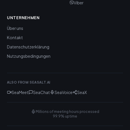
Viber
UNTERNEHMEN
Über uns
Kontakt
Datenschutzerklärung
Nutzungsbedingungen
ALSO FROM SEASALT.AI
SeaMeet
SeaChat
SeaVoice
SeaX
Millions of meeting hours processed
99.9% uptime