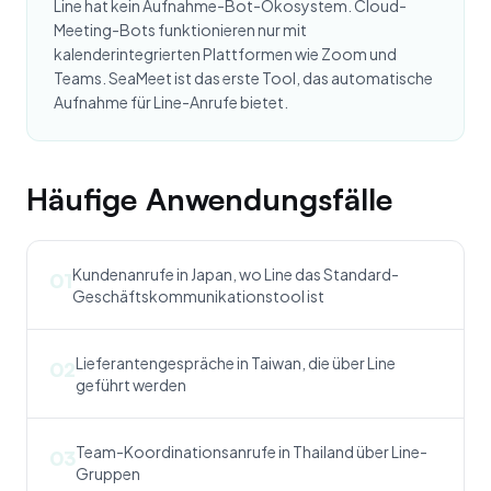
Line hat kein Aufnahme-Bot-Ökosystem. Cloud-
Meeting-Bots funktionieren nur mit
kalenderintegrierten Plattformen wie Zoom und
Teams. SeaMeet ist das erste Tool, das automatische
Aufnahme für Line-Anrufe bietet.
Häufige Anwendungsfälle
Kundenanrufe in Japan, wo Line das Standard-
01
Geschäftskommunikationstool ist
Lieferantengespräche in Taiwan, die über Line
02
geführt werden
Team-Koordinationsanrufe in Thailand über Line-
03
Gruppen