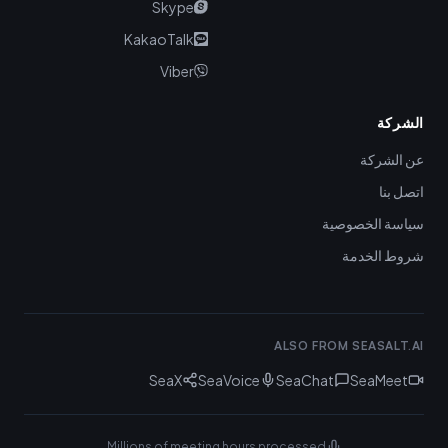
Skype
KakaoTalk
Viber
الشركة
عن الشركة
اتصل بنا
سياسة الخصوصية
شروط الخدمة
ALSO FROM SEASALT.AI
SeaX
SeaVoice
SeaChat
SeaMeet
Millions of meeting hours processed