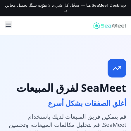
SeaMeet Desktop هنا — سجّل كل شيء، لا تفوّت شيئًا. تحميل مجاني
→
SeaMeet لفرق المبيعات
أغلق الصفقات بشكل أسرع
قم بتمكين فريق المبيعات لديك باستخدام
SeaMeet. قم بتحليل مكالمات المبيعات، وتحسين