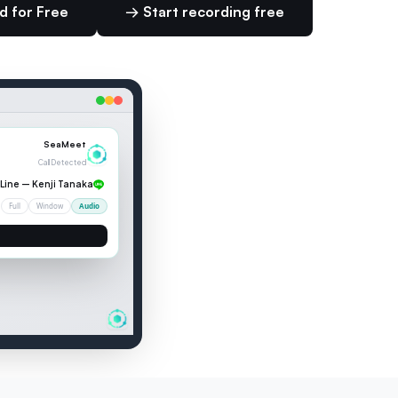
 for Free
Start recording free →
00:04
— LIVE TRANSCRIPTION
ka
:
来週のプレゼンについて
2 speakers