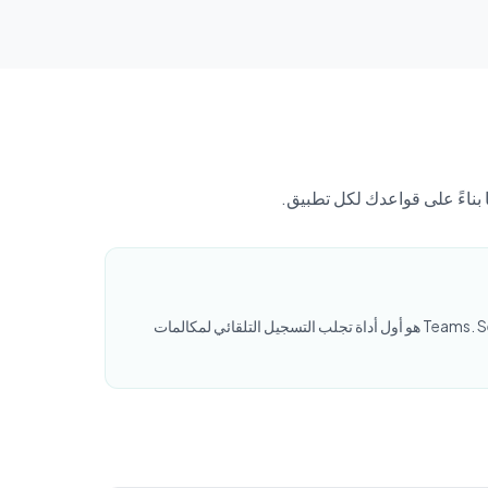
Line ليس لديه نظام بيئي لروبوتات التسجيل. روبوتات الاجتماعات السحابية تعمل فقط مع المنصات المتكاملة مع التقويم مثل Zoom و Teams. SeaMeet هو أول أداة تجلب التسجيل التلقائي لمكالمات