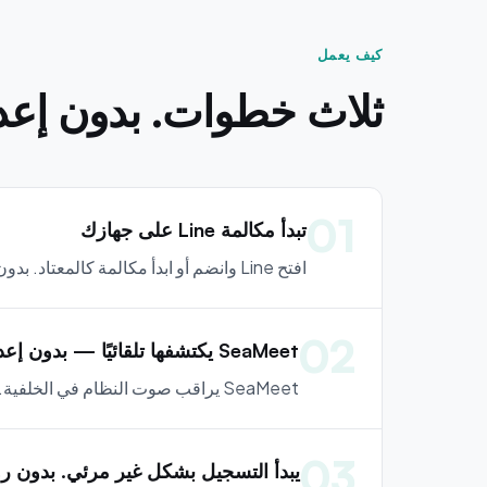
كيف يعمل
ثلاث خطوات. بدون إعدا
01
تبدأ مكالمة Line على جهازك
افتح Line وانضم أو ابدأ مكالمة كالمعتاد. بدون إضافات أو ملحقات أو تكاملات للإعداد.
02
SeaMeet يكتشفها تلقائيًا — بدون إعداد
SeaMeet يراقب صوت النظام في الخلفية. لحظة بدء المكالمة، يتعرف على البث الصوتي ويستعد للتسجيل.
03
يبدأ التسجيل بشكل غير مرئي. بدون رو