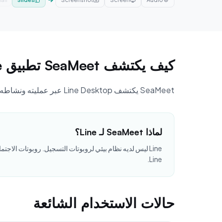
كيف يكتشف SeaMeet تطبيق Line
SeaMeet يكتشف Line Desktop عبر عمليته ونشاطه الصوتي. عندما تبدأ مكالمة صوتية أو مرئية في Line، يبدأ التسجيل تلقائيًا بناءً على قواعدك لكل تطبيق.
لماذا SeaMeet لـ Line؟
Line.
حالات الاستخدام الشائعة