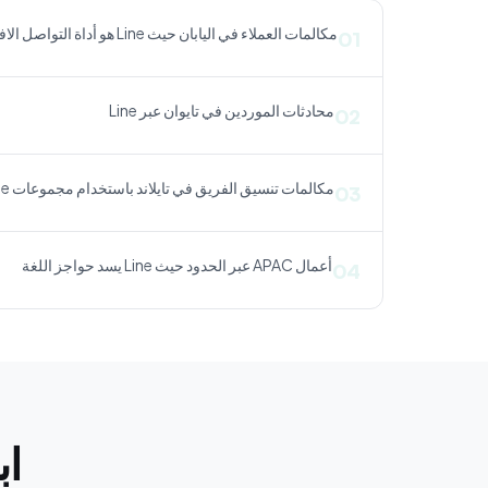
مكالمات العملاء في اليابان حيث Line هو أداة التواصل الافتراضية
01
محادثات الموردين في تايوان عبر Line
02
مكالمات تنسيق الفريق في تايلاند باستخدام مجموعات Line
03
أعمال APAC عبر الحدود حيث Line يسد حواجز اللغة
04
اب