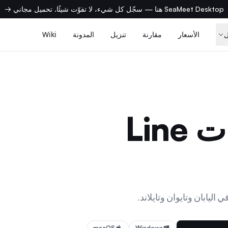
SeaMeet Desktop هنا — سجّل كل شيء، لا تفوّت شيئًا. تحميل مجاني →
الأسعار
مقارنة
تنزيل
المدونة
Wiki
Lin
macOS
Windows