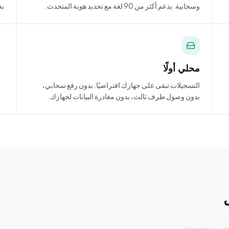
وسحابية. يدعم أكثر من 90 لغة مع تحديد هوية المتحدث.
بع
محلي أولًا
التسجيلات تبقى على جهازك افتراضيًا. بدون رفع سحابي،
بدون وصول طرف ثالث، بدون مغادرة البيانات لجهازك.
Summary
Infograp