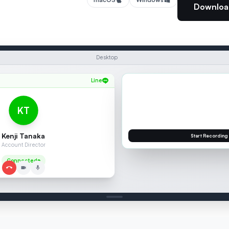
Download
Desktop
Line
Line
KT
Kenji Tanaka
Account Director
SEAMEET 
Connected
Kenji Tana