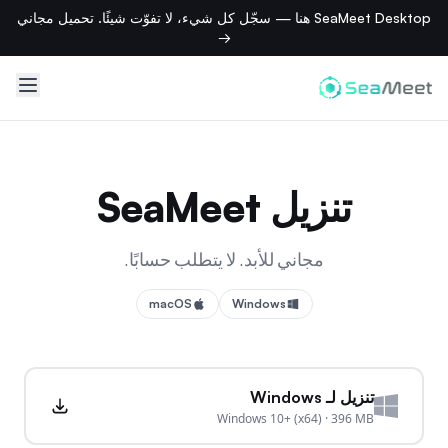
SeaMeet Desktop هنا — سجّل كل شيء، لا تفوّت شيئًا. تحميل مجاني
→
تنزيل SeaMeet
مجاني للأبد. لا يتطلب حسابًا.
macOS
Windows
تنزيل لـ Windows
Windows 10+ (x64)
·
396 MB