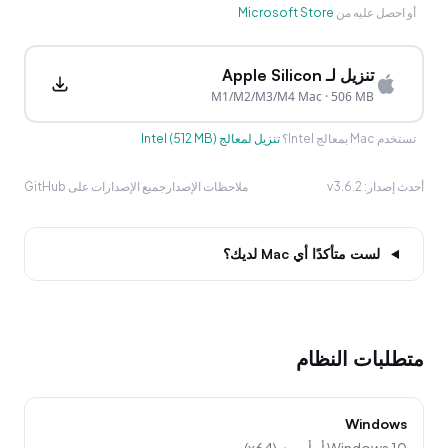
أو احصل عليه من
Microsoft Store
تنزيل لـ Apple Silicon
M1/M2/M3/M4 Mac
·
506 MB
تستخدم Mac بمعالج Intel؟
تنزيل لمعالج Intel
)
512 MB
(
أحدث إصدار
:
v3.6.2
ملاحظات الإصدار
جميع الإصدارات على GitHub
لست متأكدًا أي Mac لديك؟
متطلبات النظام
Windows